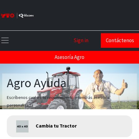
Sign in
Contáctenos
Asesoría Agro
Agro Ayuda
Escríbenos cual es tu requerimiento y tendrás asesoría
personalizada
Cambia tu Tractor