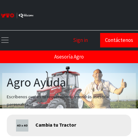
Sign in
Contáctenos
Asesoría Agro
Agro Ayuda
Escríbenos cual es tu requerimiento y tendrás asesoría
personalizada
Cambia tu Tractor